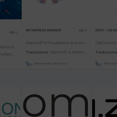
RETIMPRESA WARMUP
0
ROXY – L’AI 
0
WarmUP è l’incubatore di innovazione collaborativa di RetImpresa, per accompagnare startup e PMI innovative con soluzioni tecnologiche concrete verso opportunità di sviluppo e accesso al mercato. Il percorso si basa sul metodo…
Chi siamo:RetImpresa Servizi è la società di RetImpresa - l’Agenzia di Confindustria per le aggregazioni e le reti di imprese, leader di mercato nei servizi di formazione e consulenza per la creazione di network imprenditoriali.&nb…
Traduzione:
WarmUP is RetImpresa’s collaborative innovation incubator, designed to support startups and innovative SMEs with concrete technological solutions in pursuing growth opportunities and gaining market access. The program is based on th…
Traduzione
ining and consulting services for entrepreneurial networking .Founded in 2011 with the …
RetImpresa Servizi srl
RetImpre