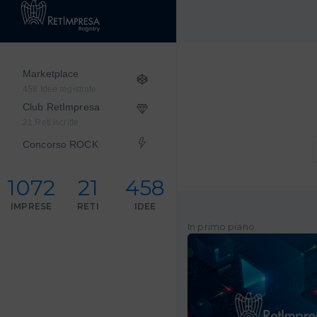
Marketplace
458 Idee registrate
Club RetImpresa
21 Reti Iscritte
Concorso ROCK
1072
21
458
IMPRESE
RETI
IDEE
In primo piano