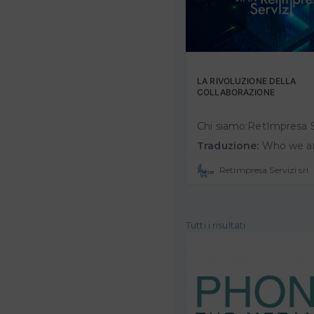
LA RIVOLUZIONE DELLA
COLLABORAZIONE
Traduzione:
Who we are:RetImpresa Servizi is the company of RetImpresa - the Confindustria Agency for Business Combinations and Networks, a market leader in tra
RetImpresa Servizi srl
Tutti i risultati