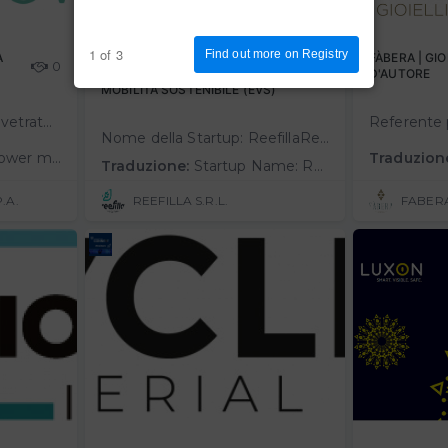
1 of 3
Find out more on Registry
A
INNOVATIVO ECOSISTEMA DI
FÀBERA | GIOI
0
RICARICA FLESSIBILE PER UNA
0
D'AUTORE
MOBILITÀ SOSTENIBILE (EVS)
Glass to Power realizza vetrate fotovoltaiche trasparenti, integrabili invisibilmente nelle architetture degli edifici per allinearli agli standard Near-Zero Energy Building.Le vetrate di Glass to Power sono parte dell'involucro ediliz…
Nome della Startup: ReefillaReferente del Progetto: Pietro Balda, Chief Marketing Officer (pietro.balda@reefilla.com)Call: Pianeta sostenibileDescrizione del progettoReefilla offre una soluzione innovativa per la mobilità elettrificat…
e with Near-Zero Energy Building standards.Glass to Power's glazing is part of the building e…
Traduzion
Traduzione:
Startup Name: ReefillaProject Contact Person: Pietro Balda, Chief Marketing Officer (pietro.balda@reefilla.com)Call: Sustainable PlanetProject Description.Reefilla offers an innovative solution for electrified mobility. We address the …
.A.
REEFILLA S.R.L.
FABERA