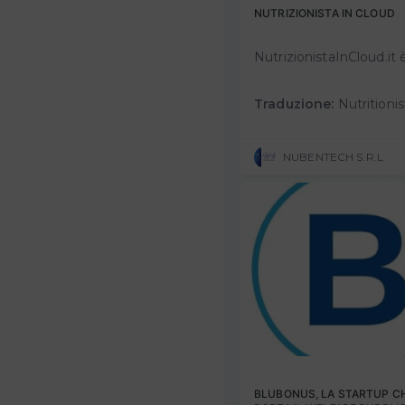
NUTRIZIONISTA IN CLOUD
Traduzione:
NutritionistInCloud.en is a personalized, multidisciplinary, online nutrition service that respects your privacy and comes from the experience 
NUBENTECH S.R.L
BLUBONUS, LA STARTUP C