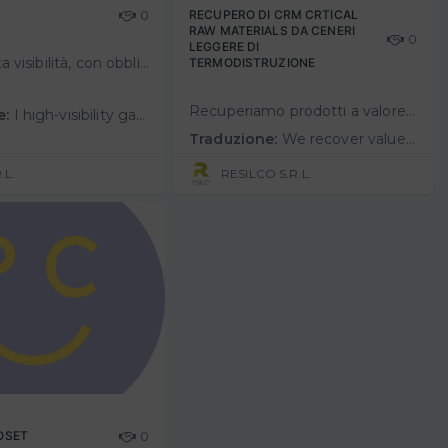
0
RECUPERO DI CRM CRTICAL
RAW MATERIALS DA CENERI
0
LEGGERE DI
I capi ad alta visibilità, con obbligo di dotazione per autisti e lavoratori, sono rimasti immutati nel tempo, rimanendo dispositivi passivi con l’unica funzione di segnalare la propria presenza, garantita fra l’altro solo …
TERMODISTRUZIONE
Recuperiamo prodotti a valore aggiunto come Gallio, Rare Earth Elements (REE), zeoliti, geopolimeri e sostanzechimiche da Fly Ashes (FA) ceneri leggere&nb…
e:
I high-visibility garments, with mandatory equipment for drivers and workers, have remained unchanged over time, remaining passive devices with the sole function of signaling one's presence, guaranteed among other things only if…
Traduzione:
We recover value-added productssuch as Gallium, Rare Earth Elements (REE), zeolites, geopolymers and chemicals from Fly Ashes(FA) ashlight from municipal solid waste (MSW) incineration,whilesolving a hazardous waste disposalproblem.
R.L.
RESILCO S.R.L.
OSET
0