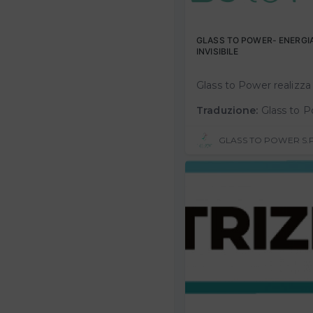
GLASS TO POWER- ENERGI
INVISIBILE
Traduzione:
Glass to Power makes transparent photovoltaic glazing that can be invisibly integrated into the architecture of buildings to bring them in lin
GLASS TO POWER S.P