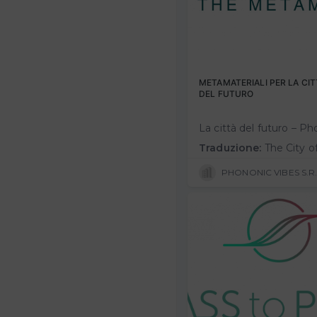
METAMATERIALI PER LA CIT
DEL FUTURO
Traduzione:
The City of the Future - Phononic Vibes - Céline Estienny Phononic Vibes, spinoff of the Politecnico di Milano, introduces a new patented high-per
PHONONIC VIBES S.R.