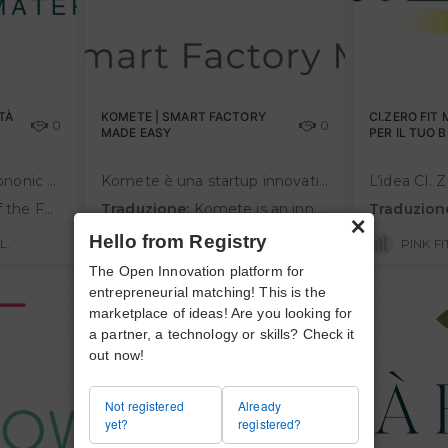
TÀ
KOMETE | SMART FACTORY
CI.ZERO FIT
0
0
MADE EASY
PER IL TUO 
La città del futuro – Phononic Vibes – Céline Estienny Phononic Vibes, spinoff del Politecnico di Milano, introduce una nuova tecnologia brevettata ad elevate prestazioni nel controllo di rumore e vibrazioni con riutilizzo…
Komete è una startup innovativa accelerata dall'Università Bocconi (Bocconi for innovation) e da HAC (programma di accelerazione del Tecnopolo di reggio Emilia con Industrio Ventures). Komete nasce per rendere semplice e accessibi…
formance technology in controlling of noise and vibration with reuse of materials…
Traduzione:
Komete is an innovative startup accelerated by Bocconi University (Bocconi for innovation) and HAC (Tecnopolo di reggio Emilia accelerator program with Industrio Ventures). Komete was created to make it easy and affordable for manuf…
Traduzion
×
Hello from Registry
L.
KOMETE SMART FACTORY MADE EASY S.R.L.
PINK FIT
The Open Innovation platform for
entrepreneurial matching! This is the
marketplace of ideas! Are you looking for
a partner, a technology or skills? Check it
out now!
Not registered
Already
yet?
registered?