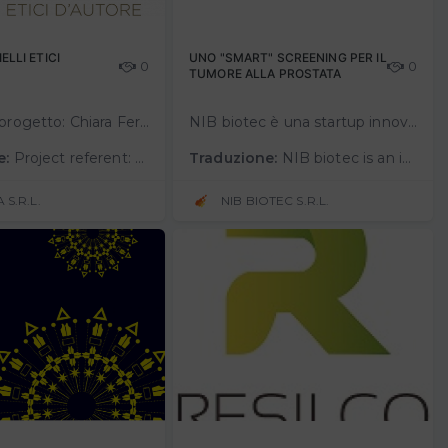
ELLI ETICI
UNO "SMART" SCREENING PER IL
0
0
TUMORE ALLA PROSTATA
Referente progetto: Chiara Ferri, CEO & co-founder di Fàbera | Gioielli Etici d’AutoreCall di Connext “Pianeta Sostenibile”.Elevator Pitch: https://youtu.be/wfFNm8X1TAw Fàbera | Gioielli Etici d’Autore presenta un mo…
NIB biotec è una startup innovativa che nasce per sviluppare test diagnostici in vitro che portino migliori benefici alla salute delle persone rispetto ai rischi e ai costi, sia economici sia sociali. Attualmente la società è impe…
e:
Project referent: Chiara Ferri, CEO & co-founder of Fàbera | Ethical Jewels by AuthorCall for Connext "Sustainable Planet.Elevator Pitch: https://youtu.be/wfFNm8X1TAw Fàbera | Gioielli Etici d'Autore presents a new business …
Traduzione:
NIB biotec is an innovative startup created to develop in vitro diagnostic tests that bring better benefits to the health of people compared to the risks and costs, both economic and social. Currently, the company is engaged in the v…
 S.R.L.
NIB BIOTEC S.R.L.