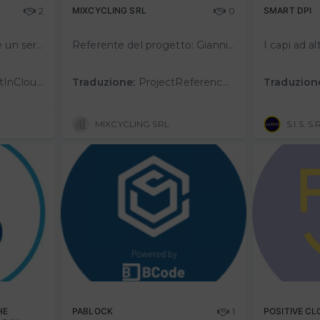
2
MIXCYCLING SRL
0
SMART DPI
NutrizionistaInCloud.it è un servizio di nutrizione online personalizzato, multidisciplinare, che rispetta la tua intimità e che nasce dall'esperienza del nostro team di specialisti multidisciplinare che da anni lavora insieme all'in…
Referente del progetto: Gianni TagliapietraCall a cui Mixcycling Srl partecipa: pianeta sostenibileMixcycling Srl è una startup innovativa che crea biocompositi sostenibili recuperando fibre organiche di scarto e miscelandole a basi p…
of our multidisciplinary team of specialists who have been working together for years within…
Traduzione:
ProjectReference: Gianni TagliapietraCall in which Mixcycling Srl participates: sustainable planetMixcycling Srl is an innovative startup that creates sustainable biocomposites by recovering waste organic fibers and blending them with …
Traduzion
MIXCYCLING SRL
S.I.S. S.
HE
PABLOCK
1
POSITIVE CL