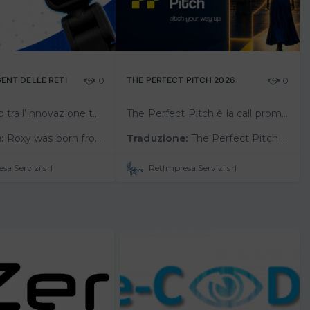
AGENT DELLE RETI
0
THE PERFECT PITCH 2026
0
Dall’incontro tra l’innovazione tecnologica di Protom Group e il know-how di RetImpresa nell’ambito del concorso ROCK per l’open innovation, è nata Roxy, per dare una forma concreta all’intelligenza artificiale e racconta…
The Perfect Pitch è la call promossa da RetImpresa, in collaborazione con il Ministero degli Affari Esteri e della Cooperazione Internazionale e con il supporto del Consolato Generale d’Italia a New York.L’iniziativa è finalizzat…
:
Roxy was born from the collaboration between Protom Group’s technological innovation and RetImpresa’s expertise within the ROCK open innovation competition, with the aim of giving concrete form to artificial intelligence and tellin…
Traduzione:
The Perfect Pitch is a call for proposals organized by RetImpresa, in collaboration with the Ministry of Foreign Affairs and International Cooperation, and with the support of the Consulate General of Italy in New York.The initiative…
sa Servizi srl
RetImpresa Servizi srl