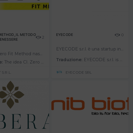
 METHOD_IL METODO
EYECODE
0
2
BENESSERE
EYECODE s.r.l. è una startup innovativa che si prefigge la realizzazione di un dispositivo medicale chiamato “EyeCode” semplice ed innovativo che facilita l’esecuzione di interventi di trapianto corneale lamellare con tecnica DA…
L’idea CI. Zero Fit Method nasce dall’esigenza dell’individuo di conciliare il benessere psico-fisico con il poco tempo a disposizione. Con l’utilizzo di una training suit intelligente, brevettata e made in Italy, capace di …
Traduzione:
EYECODE s.r.l. is an innovative startup that aims to create a medical device called "EyeCode" that is simple and innovative and facilitates the performance of corneal lamellar transplantation surgeries using the DALK (Deep Antherior La…
e:
The idea CI. Zero Fit Method was born from the need of the individual to reconcile mental and physical well-being with the limited time available. With the use of an intelligent training suit, patented and made in Italy, capable of …
 S.R.L.
EYECODE SRL