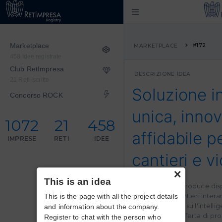
Marketplace
#172
MARKETPLACE
458 Idee registrate
Club RetImpresa
DESCRIZIONE IDEA
21 Reti Iscritte
Soluzione i
Concorso ROCK
unica, innov
1072
21
458
affidabile 
IMPRESE
RETI
IDEE
cantieri e v
×
This is an idea
TimelapseLab produce disposi
gestione dei cantieri inte
This is the page with all the project details
software basato sull'intellige
and information about the company.
Con un’ampia offerta di prod
Register to chat with the person who