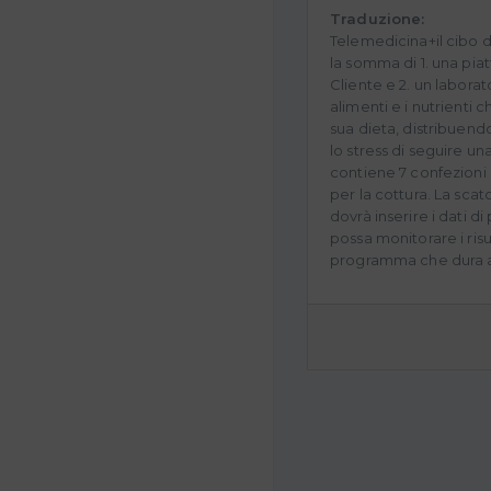
Traduzione:
Telemedicina+il cibo d
la somma di 1. una pia
Cliente e 2. un laborato
alimenti e i nutrient
sua dieta, distribuendo
lo stress di seguire un
contiene 7 confezioni g
per la cottura. La scat
dovrà inserire i dati di
possa monitorare i ris
programma che dura 