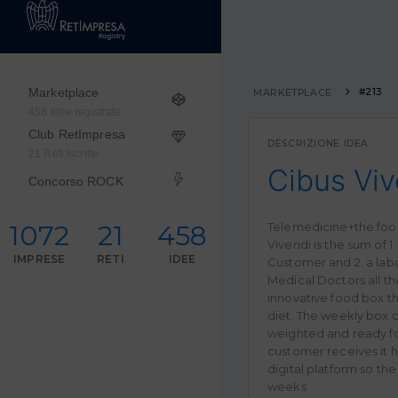
Marketplace
#213
MARKETPLACE
458 Idee registrate
Club RetImpresa
DESCRIZIONE IDEA
21 Reti Iscritte
Cibus Viv
Concorso ROCK
1072
21
458
Telemedicine+the food
Vivendi is the sum of 1.
IMPRESE
RETI
IDEE
Customer and 2. a labo
Medical Doctors all the
innovative food box th
diet. The weekly box c
weighted and ready fo
customer receives it h
digital platform so the
weeks