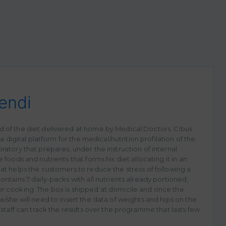
endi
 of the diet delivered at home by Medical Doctors. Cibus
 a digital platform for the medical/nutrition profilation of the
ratory that prepares, under the instruction of internal
 foods and nutrients that forms his diet allocating it in an
at helps the customers to reduce the stress of following a
ontains 7 daily-packs with all nutrients already portioned,
r cooking. The box is shipped at domicile and once the
e/she will need to insert the data of weights and hips on the
 staff can track the results over the programme that lasts few