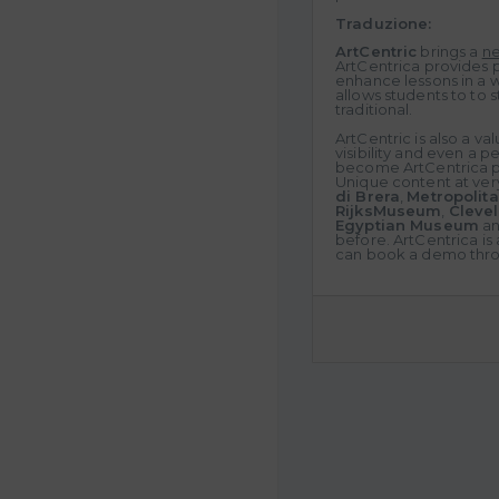
Traduzione:
ArtCentric
brings a
ne
ArtCentrica provides p
enhance lessons in a w
allows students to to 
traditional.
ArtCentric is also a va
visibility and even a
become ArtCentrica p
Unique content at ver
di Brera
,
Metropolit
RijksMuseum
,
Cleve
Egyptian Museum
an
before. ArtCentrica is
can book a demo thro