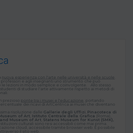
ca
a
nuova esperienza con l'arte nelle università e nelle scuole
.
i professori e agli insegnanti uno strumento che può
e le lezioni in modo semplice e coinvolgente. Allo stesso
tudenti di studiare l'arte attivamente rispetto ai metodi di
nali.
un prezioso
ponte tra i musei e l'educazione
, portando
 percentuale dei ricavi di ArtCentrica ai musei che diventano
.
ssima risoluzione dalle
Gallerie degli Uffizi
,
Pinacoteca di
 Museum of Art
,
Istituto Centrale della Grafica
(Roma),
land Museum of Art
,
Statens Museum for Kunst (SMK),
istituzioni culturali sono resi accessibili come mai prima.
cazione cloud, accessibile tramite browser web. È possibile
traverso il sito web.