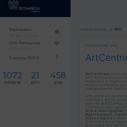
Marketplace
#217
MARKETPLACE
458 Idee registrate
Club RetImpresa
DESCRIZIONE IDEA
21 Reti Iscritte
ArtCentri
Concorso ROCK
1072
21
458
ArtCentrica
porta un
ArtCentrica fornisce a
sostenere e migliorar
IMPRESE
RETI
IDEE
tempo, permette agli s
insegnamento tradizio
ArtCentrica è anche 
visibilità e anche una
partner di ArtCentrica
Contenuti unici ad alti
Brera
,
Metropolitan
RijksMuseum
,
Cleve
Museo Egizio
e altre 
ArtCentrica è un'appli
prenotare una demo at