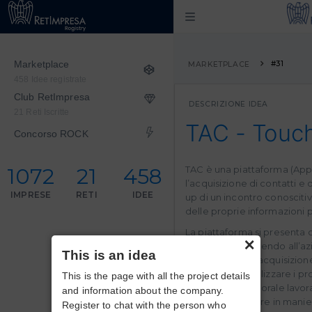
Marketplace
#31
MARKETPLACE
458 Idee registrate
Club RetImpresa
DESCRIZIONE IDEA
21 Reti Iscritte
TAC - Touc
Concorso ROCK
1072
21
458
TAC è una piattaforma (App
l’acquisizione di contatti e
IMPRESE
RETI
IDEE
up di un incontro conosciti
delle proprie informazioni p
La piattaforma si present
×
system, permettendo all’azi
This is an idea
le dinamiche di acquisizione
aziendale, digitalizzare i pr
This is the page with all the project details
l’orizzonte temporale lavora
and information about the company.
soprattutto ridurre in manie
Register to chat with the person who