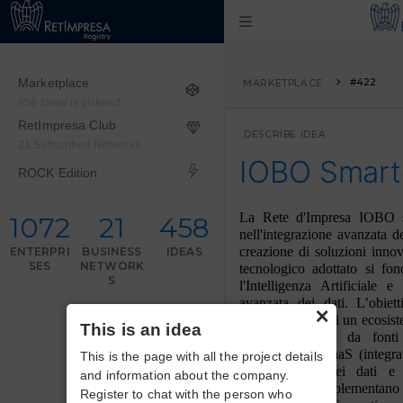
Marketplace
#422
MARKETPLACE
458 Ideas registered
RetImpresa Club
DESCRIBE IDEA
21 Subscribed Networks
IOBO Smart
ROCK Edition
La Rete d'Impresa IOBO s
1072
21
458
nell'integrazione avanzata d
creazione di soluzioni innov
ENTERPRI
BUSINESS
IDEAS
SES
NETWORK
tecnologico adottato si fo
S
l'Intelligenza Artificiale e
avanzata dei dati. L’obiet
×
Platform, ossia di un ecosis
This is an idea
dati provenienti da fonti
attraverso un iPaaS (integra
This is the page with all the project details
l’integrazione dei dati e 
and information about the company.
emergenti si implementano s
Register to chat with the person who