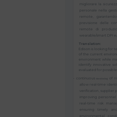
migliorare la sicurez
personale nella gest
remote, garantendo 
previsione delle co
remote di produzi
wearable/smart DPI e/o
Translation:
Edison is looking for
of the current environ
environment while mini
identify innovative 
evaluated for possible
- continuous
of r
monitoring
allow real-time ident
verification, supplier
improving personnel s
real-time risk ma
ensuring timely and 
environmental con