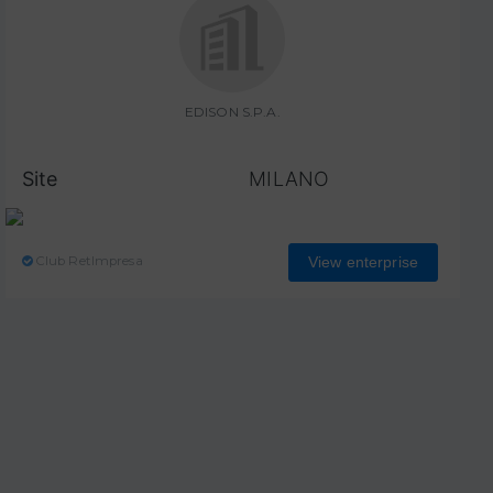
EDISON S.P.A.
Site
MILANO
Club RetImpresa
View enterprise