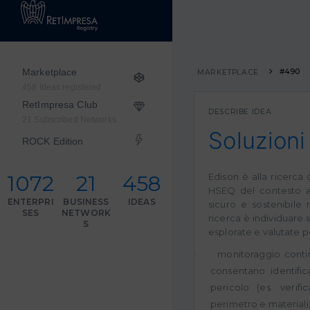
Marketplace
#490
MARKETPLACE
458 Ideas registered
RetImpresa Club
DESCRIBE IDEA
21 Subscribed Networks
Soluzioni
ROCK Edition
1072
21
458
Edison è alla ricerca 
HSEQ del contesto at
ENTERPRI
BUSINESS
IDEAS
sicuro e sostenibile 
SES
NETWORK
ricerca è individuare
S
esplorate e valutate pe
monitoraggio contin
·
consentano identific
pericolo (es. verifi
perimetro e materiali,.