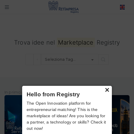
Trova idee nel
Marketplace
Registry
Seleziona Tag…
×
In primo piano
Hello from Registry
The Open Innovation platform for
entrepreneurial matching! This is the
marketplace of ideas! Are you looking for
a partner, a technology or skills? Check it
out now!