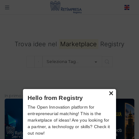
Trova idee nel
Marketplace
Registry
Seleziona Tag…
×
In primo piano
Hello from Registry
The Open Innovation platform for
entrepreneurial matching! This is the
marketplace of ideas! Are you looking for
a partner, a technology or skills? Check it
out now!